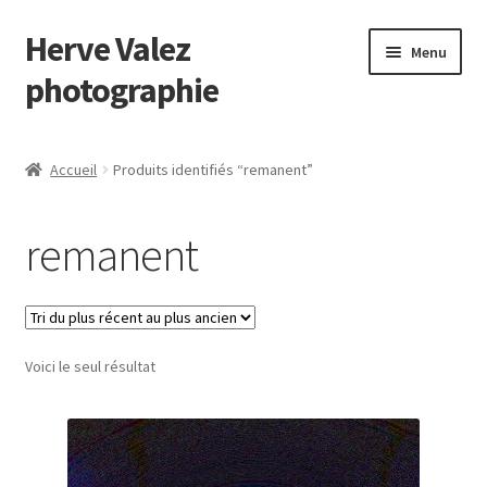
Herve Valez
Aller
Aller
Menu
à
au
photographie
la
contenu
navigation
Le photographe
Accueil
Produits identifiés “remanent”
Galerie
remanent
Contact
Portfolio
Voici le seul résultat
Blog