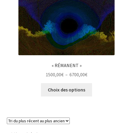
« RÉMANENT »
Plage
1500,00
€
–
6700,00
€
de
Ce
prix :
Choix des options
produit
1500,00€
a
à
plusieurs
6700,00€
variations.
Les
options