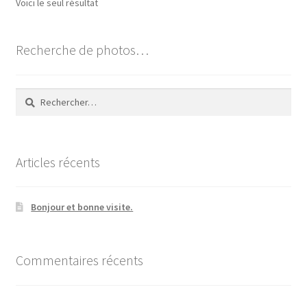
Voici le seul résultat
peuvent
être
choisies
Recherche de photos…
sur
la
Rechercher :
page
du
produit
Articles récents
Bonjour et bonne visite.
Commentaires récents