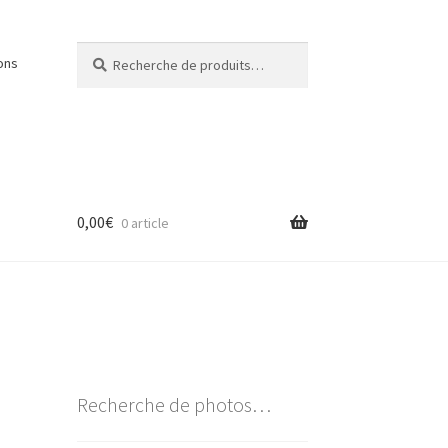
Recherche
Recherche
ons
pour :
0,00
€
0 article
Recherche de photos…