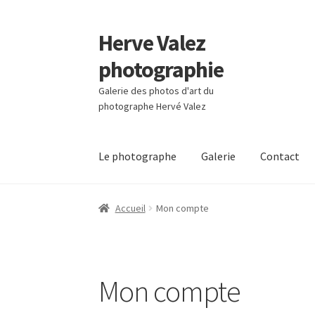
Herve Valez
Aller
Aller
à
au
photographie
la
contenu
navigation
Galerie des photos d'art du
photographe Hervé Valez
Le photographe
Galerie
Contact
Accueil
Mon compte
Mon compte