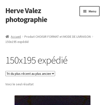
Herve Valez
Aller
Aller
Menu
à
au
photographie
la
contenu
navigation
Le photographe
Accueil
Produit CHOISIR FORMAT et MODE DE LIVRAISON
150x195 expédié
Galerie
Contact
150x195 expédié
Portfolio
Blog
Voici le seul résultat