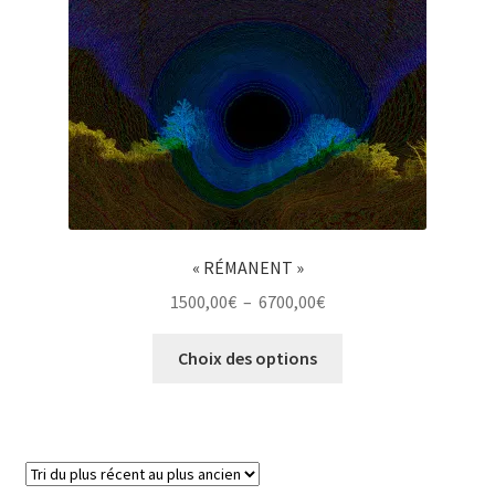
« RÉMANENT »
Plage
1500,00
€
–
6700,00
€
de
Ce
prix :
Choix des options
produit
1500,00€
a
à
plusieurs
6700,00€
variations.
Les