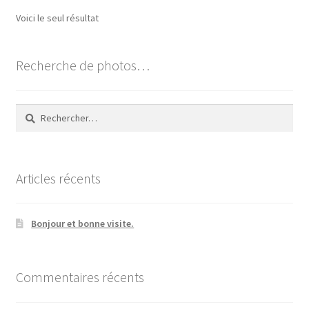
options
Voici le seul résultat
peuvent
être
choisies
Recherche de photos…
sur
la
Rechercher :
page
du
produit
Articles récents
Bonjour et bonne visite.
Commentaires récents